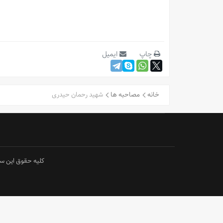
چاپ
ایمیل
خانه
مصاحبه ها
شهید رحمان حیدری
کليه حقوق اين سايت متعلق به کنگره 6544 شهید استان ل