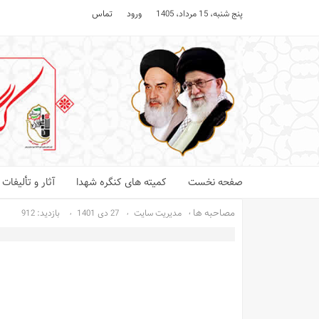
پنج شنبه، 15 مرداد، 1405
ورود
تماس
صفحه نخست
کمیته های کنگره شهدا
آثار و تألیفا
مصاحبه ها
مدیریت سایت
27 دی 1401
بازدید: 912